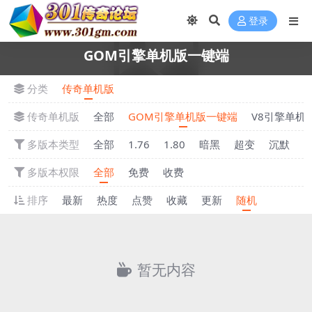
登录
GOM引擎单机版一键端
分类
传奇单机版
传奇单机版
全部
GOM引擎单机版一键端
V8引擎单机
多版本类型
全部
1.76
1.80
暗黑
超变
沉默
多版本权限
全部
免费
收费
排序
最新
热度
点赞
收藏
更新
随机
暂无内容