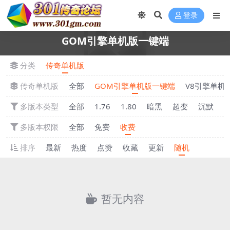
登录
GOM引擎单机版一键端
分类
传奇单机版
传奇单机版
全部
GOM引擎单机版一键端
V8引擎单机
多版本类型
全部
1.76
1.80
暗黑
超变
沉默
多版本权限
全部
免费
收费
排序
最新
热度
点赞
收藏
更新
随机
暂无内容