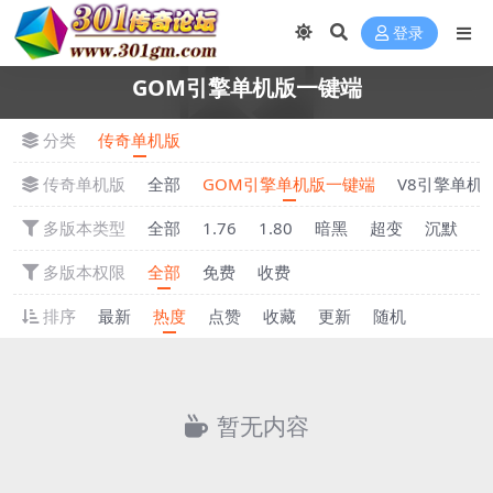
登录
GOM引擎单机版一键端
分类
传奇单机版
传奇单机版
全部
GOM引擎单机版一键端
V8引擎单机
多版本类型
全部
1.76
1.80
暗黑
超变
沉默
多版本权限
全部
免费
收费
排序
最新
热度
点赞
收藏
更新
随机
暂无内容