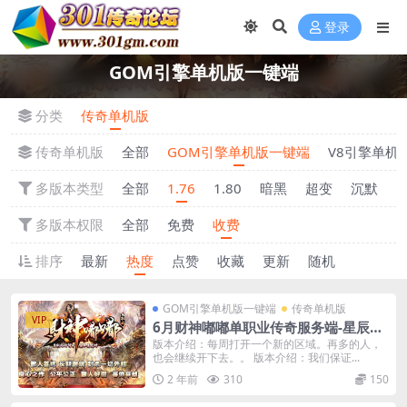
登录
GOM引擎单机版一键端
分类
传奇单机版
传奇单机版
全部
GOM引擎单机版一键端
V8引擎单机
多版本类型
全部
1.76
1.80
暗黑
超变
沉默
多版本权限
全部
免费
收费
排序
最新
热度
点赞
收藏
更新
随机
GOM引擎单机版一键端
传奇单机版
VIP
6月财神嘟嘟单职业传奇服务端-星辰塔-
骰王-附带GM后台
版本介绍：每周打开一个新的区域。再多的人，
也会继续开下去。。 版本介绍：我们保证...
2 年前
310
150