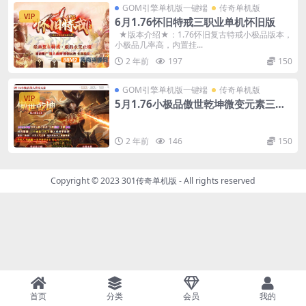
GOM引擎单机版一键端
传奇单机版
VIP
6月1.76怀旧特戒三职业单机怀旧版
★版本介绍★：1.76怀旧复古特戒小极品版本，
小极品几率高，内置挂...
2 年前
197
150
GOM引擎单机版一键端
传奇单机版
VIP
5月1.76小极品傲世乾坤微变元素三职
业传奇-附带GM后台
2 年前
146
150
Copyright © 2023
301传奇单机版
- All rights reserved
首页
分类
会员
我的