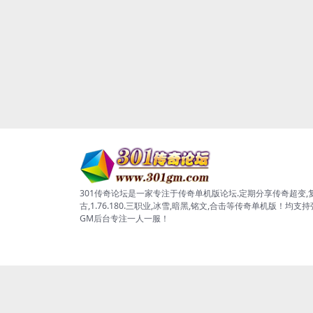
301传奇论坛是一家专注于传奇单机版论坛.定期分享传奇超变,
古,1.76.180.三职业,冰雪,暗黑,铭文,合击等传奇单机版！均支
GM后台专注一人一服！