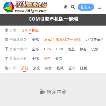
登录
GOM引擎单机版一键端
分类
传奇单机版
传奇单机版
全部
GOM引擎单机版一键端
V8引擎单机
多版本类型
全部
1.76
1.80
暗黑
超变
沉默
多版本权限
全部
免费
收费
排序
最新
热度
点赞
收藏
更新
随机
暂无内容