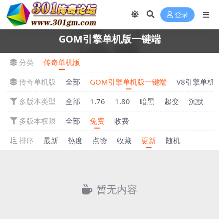
登录
GOM引擎单机版一键端
分类
传奇单机版
传奇单机版
全部
GOM引擎单机版一键端
V8引擎单机
多版本类型
全部
1.76
1.80
暗黑
超变
沉默
多版本权限
全部
免费
收费
排序
最新
热度
点赞
收藏
更新
随机
暂无内容