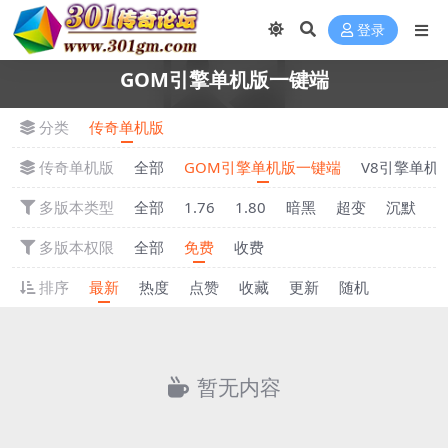
登录
GOM引擎单机版一键端
分类
传奇单机版
传奇单机版
全部
GOM引擎单机版一键端
V8引擎单机
多版本类型
全部
1.76
1.80
暗黑
超变
沉默
多版本权限
全部
免费
收费
排序
最新
热度
点赞
收藏
更新
随机
暂无内容