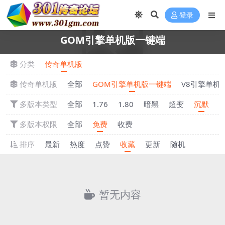
登录
GOM引擎单机版一键端
分类
传奇单机版
传奇单机版
全部
GOM引擎单机版一键端
V8引擎单机
多版本类型
全部
1.76
1.80
暗黑
超变
沉默
多版本权限
全部
免费
收费
排序
最新
热度
点赞
收藏
更新
随机
暂无内容