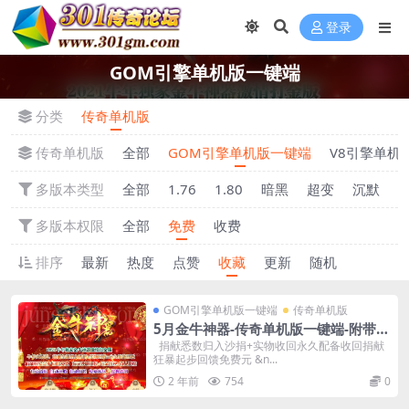
登录
GOM引擎单机版一键端
分类
传奇单机版
传奇单机版
全部
GOM引擎单机版一键端
V8引擎单机
多版本类型
全部
1.76
1.80
暗黑
超变
沉默
多版本权限
全部
免费
收费
排序
最新
热度
点赞
收藏
更新
随机
GOM引擎单机版一键端
传奇单机版
5月金牛神器-传奇单机版一键端-附带强
大GM后台-炫酷光柱-微端传奇！
捐献悉数归入沙捐+实物收回永久配备收回捐献
狂暴起步回馈免费元 &n...
2 年前
754
0