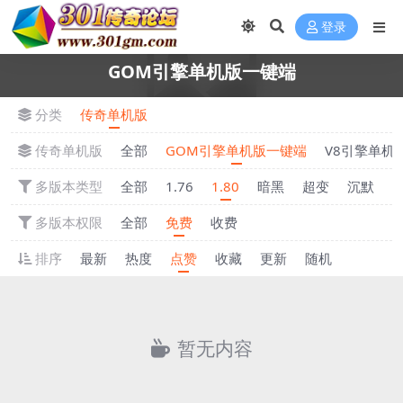
登录
GOM引擎单机版一键端
分类
传奇单机版
传奇单机版
全部
GOM引擎单机版一键端
V8引擎单机
多版本类型
全部
1.76
1.80
暗黑
超变
沉默
多版本权限
全部
免费
收费
排序
最新
热度
点赞
收藏
更新
随机
暂无内容