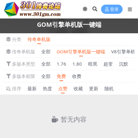
登录
GOM引擎单机版一键端
分类
传奇单机版
传奇单机版
全部
GOM引擎单机版一键端
V8引擎单机
多版本类型
全部
1.76
1.80
暗黑
超变
沉默
多版本权限
全部
免费
收费
排序
最新
热度
点赞
收藏
更新
随机
暂无内容