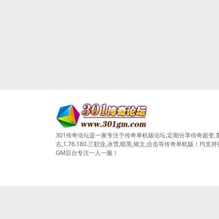
301传奇论坛是一家专注于传奇单机版论坛.定期分享传奇超变,
古,1.76.180.三职业,冰雪,暗黑,铭文,合击等传奇单机版！均支
GM后台专注一人一服！