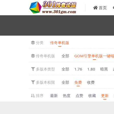
首页
分类
传奇单机版
传奇单机版
全部
GOM引擎单机版一键
多版本类型
全部
1.76
1.80
暗黑
多版本权限
全部
免费
收费
排序
最新
热度
点赞
收藏
更新