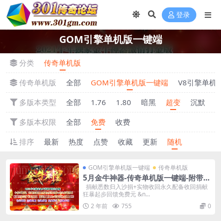
登录
GOM引擎单机版一键端
分类
传奇单机版
传奇单机版
全部
GOM引擎单机版一键端
V8引擎单机
多版本类型
全部
1.76
1.80
暗黑
超变
沉默
多版本权限
全部
免费
收费
排序
最新
热度
点赞
收藏
更新
随机
GOM引擎单机版一键端
传奇单机版
5月金牛神器-传奇单机版一键端-附带强
大GM后台-炫酷光柱-微端传奇！
捐献悉数归入沙捐+实物收回永久配备收回捐献
狂暴起步回馈免费元 &n...
2 年前
755
0