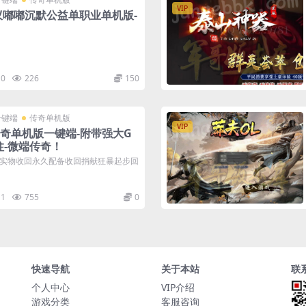
VIP
蚁嘟嘟沉默公益单职业单机版-
0
226
150
一键端
传奇单机版
VIP
传奇单机版一键端-附带强大G
柱-微端传奇！
实物收回永久配备收回捐献狂暴起步回
1
755
0
快速导航
关于本站
联
个人中心
VIP介绍
游戏分类
客服咨询