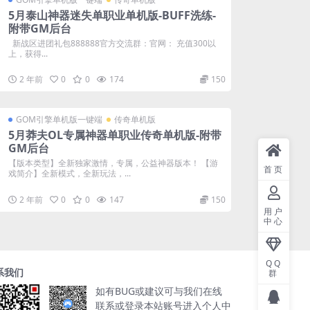
5月泰山神器迷失单职业单机版-BUFF洗练-
附带GM后台
新战区进团礼包888888官方交流群：官网： 充值300以
上，获得...
2 年前
0
0
174
150
GOM引擎单机版一键端
传奇单机版
5月莽夫OL专属神器单职业传奇单机版-附带
GM后台
【版本类型】全新独家激情，专属，公益神器版本！ 【游
首页
戏简介】全新模式，全新玩法，...
2 年前
0
0
147
150
用户
中心
QQ
系我们
群
如有BUG或建议可与我们在线
联系或登录本站账号进入个人中