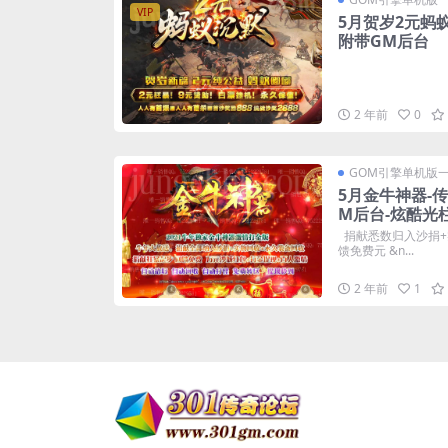
VIP
5月贺岁2元蚂
附带GM后台
2 年前
0
GOM引擎单机版
5月金牛神器-
M后台-炫酷光
捐献悉数归入沙捐+
馈免费元 &n...
2 年前
1