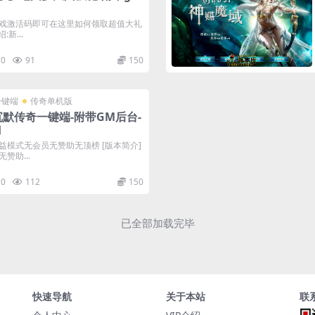
戏激活码即可在这里如何领取超值大礼
新...
0
91
150
一键端
传奇单机版
沉默传奇一键端-附带GM后台-
刀
益模式无会员无赞助无顶榜 [版本简介]
赞助...
0
112
150
已全部加载完毕
快速导航
关于本站
联