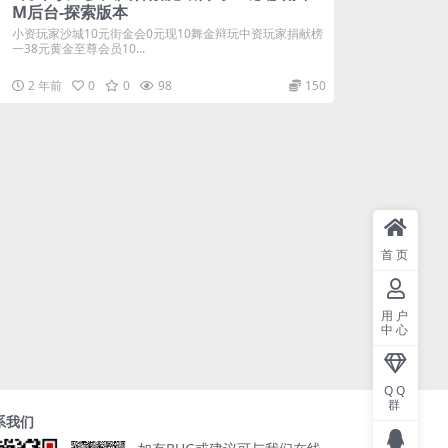
M后台-探索版本
小资玩家沙城10元街金会0元现10舞金辩玩中资玩家捐献榜
一38元黄金至尊会员10...
2 年前
0
0
98
150
首页
用户
中心
QQ
群
系我们