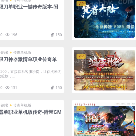
VIP
限刀单职业一键传奇版本-附
0
196
150
一键端
传奇单机版
VIP
限刀神器激情单职业传奇单
台
500，直接联系客服秒提，让你抗米无
物，...
0
131
150
一键端
传奇单机版
VIP
器单职业单机版传奇-附带GM