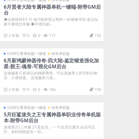
6月贤者大陆专属神器单机一键端-附带GM后
台
◆全新耗时6个月-倾力制作匠心制作一好难难寻找-各位玩
家不要错过本服 ◆年度巨献...
2 年前
0
0
117
150
GOM引擎单机版一键端
传奇单机版
6月新鸿蒙神器传奇-四大陆-鉴定锻造强化加
星-骰王-魂骨-可视化GM后台
这项服务只卖38元的独家赞助。可以直接用人民币积分购
买，方便快捷。 这项服务只卖...
2 年前
0
0
184
150
GOM引擎单机版一键端
传奇单机版
5月狂鲨迷失之王专属神器单职业传奇单机版
本-附带GM后台
游戏简介] :|本服 [只卖会员」-一个会员玩通关.会员可以
打。有时间就是有一切...