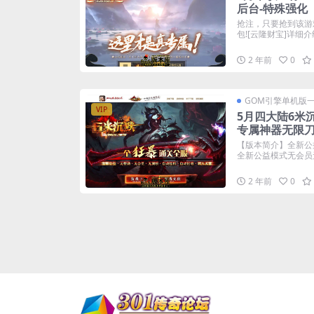
后台-特殊强化
抢注，只要抢到该游
包![云隆财宝]详细介绍:
2 年前
0
GOM引擎单机版
VIP
5月四大陆6米
专属神器无限
【版本简介】全新公
全新公益模式无会员无
2 年前
0