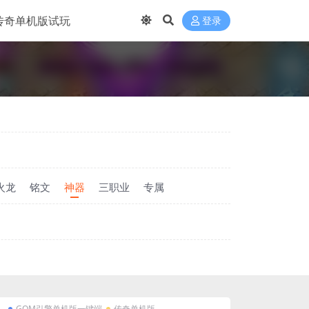
传奇单机版试玩
登录
火龙
铭文
神器
三职业
专属
GOM引擎单机版一键端
传奇单机版