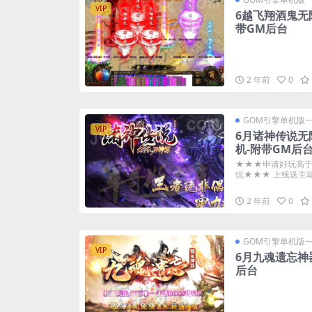
VIP
6越飞翔酒鬼无
带GM后台
2 年前
0
GOM引擎单机版
VIP
6月诸神传说无
机-附带GM后
★★★申请好玩高于
忧★★★ 上线送主动捡
2 年前
0
GOM引擎单机版
VIP
6月九魂遗忘神
后台