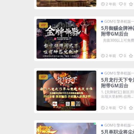
2 年前
0
GOM引擎单机版
VIP
5月御赐金牌神
附带GM后台
充值300以上可免费
2 年前
0
GOM引擎单机版
VIP
5月龙行天下专
附带GM后台
1. [天降财宝] 
出现大里材料.信用...
2 年前
0
GOM引擎单机版
VIP
5月单职业将尘