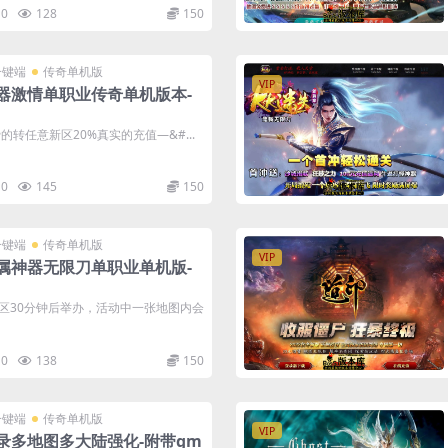
0
128
150
一键端
传奇单机版
VIP
器激情单职业传奇单机版本-
的转任意新区20%真实的充值—&#...
0
145
150
一键端
传奇单机版
VIP
属神器无限刀单职业单机版-
新区开区30分钟后举办，活动中一张地图内会
0
138
150
一键端
传奇单机版
VIP
录多地图多大陆强化-附带gm