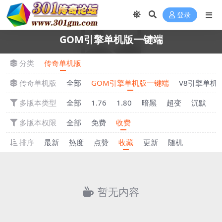
登录
GOM引擎单机版一键端
分类
传奇单机版
传奇单机版
全部
GOM引擎单机版一键端
V8引擎单机
多版本类型
全部
1.76
1.80
暗黑
超变
沉默
多版本权限
全部
免费
收费
排序
最新
热度
点赞
收藏
更新
随机
暂无内容