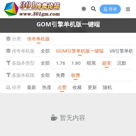
登录
GOM引擎单机版一键端
分类
传奇单机版
传奇单机版
全部
GOM引擎单机版一键端
V8引擎单机
多版本类型
全部
1.76
1.80
暗黑
超变
沉默
多版本权限
全部
免费
收费
排序
最新
热度
点赞
收藏
更新
随机
暂无内容