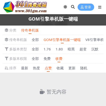
登录
GOM引擎单机版一键端
分类
传奇单机版
传奇单机版
全部
GOM引擎单机版一键端
V8引擎单机
多版本类型
全部
1.76
1.80
暗黑
超变
沉默
多版本权限
全部
免费
收费
排序
最新
热度
点赞
收藏
更新
随机
暂无内容