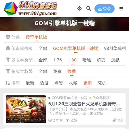
登录
GOM引擎单机版一键端
分类
传奇单机版
传奇单机版
全部
GOM引擎单机版一键端
V8引擎单机
多版本类型
全部
1.76
1.80
暗黑
超变
沉默
多版本权限
全部
免费
收费
排序
最新
热度
点赞
收藏
更新
随机
GOM引擎单机版一键端
传奇单机版
VIP
6月1.80三职业昔日火龙单机版传奇装
备上缴-重铸炼化强化-附带GM后台
【版本介绍】 本服为复古1.80火龙版本，主打激
情，超多独一无二的玩法，带你好回...
2 年前
226
150