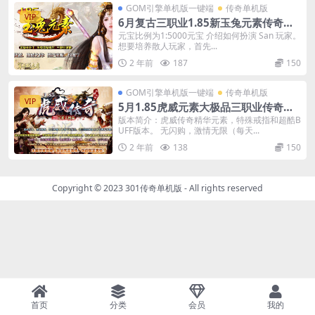
GOM引擎单机版一键端
传奇单机版
VIP
6月复古三职业1.85新玉兔元素传奇单
机版本-附带GM后台
元宝比例为1:5000元宝 介绍如何扮演 San 玩家。
想要培养散人玩家，首先...
2 年前
187
150
GOM引擎单机版一键端
传奇单机版
VIP
5月1.85虎威元素大极品三职业传奇一
键端-附带GM后台
版本简介：虎威传奇精华元素，特殊戒指和超酷B
UFF版本。 无闪购，激情无限（每天...
2 年前
138
150
Copyright © 2023
301传奇单机版
- All rights reserved
首页
分类
会员
我的