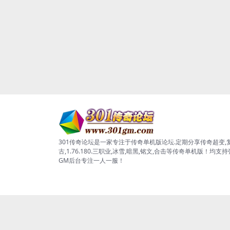
301传奇论坛是一家专注于传奇单机版论坛.定期分享传奇超变,
古,1.76.180.三职业,冰雪,暗黑,铭文,合击等传奇单机版！均支
GM后台专注一人一服！