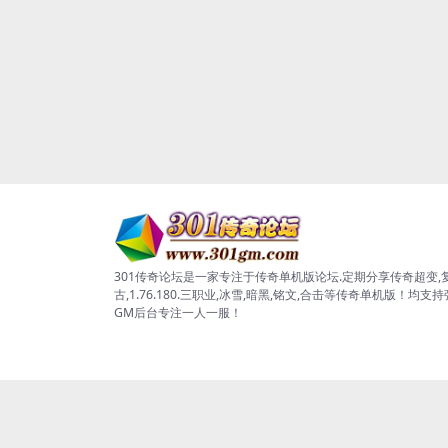
301传奇论坛是一家专注于传奇单机版论坛.定期分享传奇超变,
古,1.76.180.三职业,冰雪,暗黑,铭文,合击等传奇单机版！均支
GM后台专注一人一服！