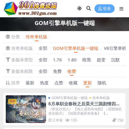
登录
GOM引擎单机版一键端
分类
传奇单机版
传奇单机版
全部
GOM引擎单机版一键端
V8引擎单机
多版本类型
全部
1.76
1.80
暗黑
超变
沉默
多版本权限
全部
免费
收费
排序
最新
热度
点赞
收藏
更新
随机
GOM引擎单机版一键端
传奇单机版
VIP
6月单职业春秋之后昊天三国剧情四大
陆单机版-附带GM后台
《带攻沙假人》 【假人进所有地图】（进图随机
攻击模式） 【拾取穿戴所有装备】 【...
2 年前
135
150