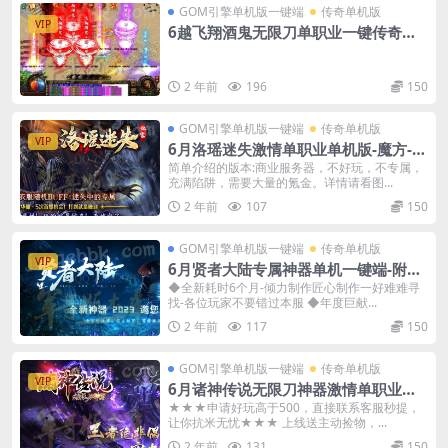
GOM引擎单机版一键端
传奇单机版
VIP
6越飞翔酒鬼无限刀单职业一键传奇版
本-附带GM后台
2 年前
196
150
GOM引擎单机版一键端
传奇单机版
VIP
6月洛瑶迷失激情单职业单机版-魔方-转
生-洗练-附带GM后台
简单介绍的版本:商业服务器，不好玩，不专属，
充满陷阱，需要大量的氪金。详情请看图...
2 年前
107
150
GOM引擎单机版一键端
传奇单机版
VIP
6月贤者大陆专属神器单机一键端-附带
GM后台
◆全新耗时6个月-倾力制作匠心制作一好难难寻
找-各位玩家不要错过本服 ◆年度巨献...
2 年前
117
150
GOM引擎单机版一键端
传奇单机版
VIP
6月诸神传说无限刀神器激情单职业传
奇单机-附带GM后台
★★★申请好玩高于500，直接联系客服秒提，
让你抗米无忧★★★ 上线送主动捡物，...
2 年前
131
150