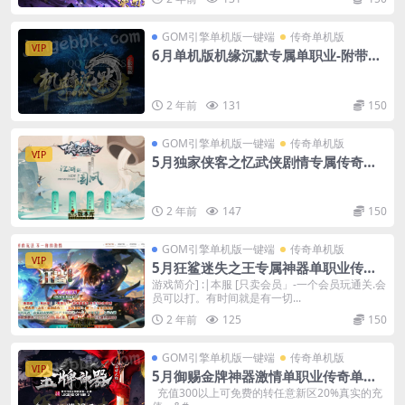
GOM引擎单机版一键端
传奇单机版
VIP
6月单机版机缘沉默专属单职业-附带G
M后台
2 年前
131
150
GOM引擎单机版一键端
传奇单机版
VIP
5月独家侠客之忆武侠剧情专属传奇单
机版-附带GM后台
2 年前
147
150
GOM引擎单机版一键端
传奇单机版
VIP
5月狂鲨迷失之王专属神器单职业传奇
单机版本-附带GM后台
游戏简介] :|本服 [只卖会员」-一个会员玩通关.会
员可以打。有时间就是有一切...
2 年前
125
150
GOM引擎单机版一键端
传奇单机版
VIP
5月御赐金牌神器激情单职业传奇单机
版本-附带GM后台
充值300以上可免费的转任意新区20%真实的充