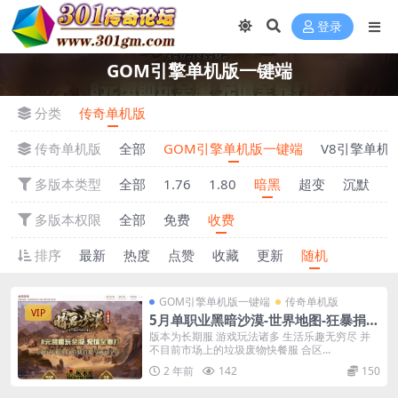
登录
GOM引擎单机版一键端
分类
传奇单机版
传奇单机版
全部
GOM引擎单机版一键端
V8引擎单机
多版本类型
全部
1.76
1.80
暗黑
超变
沉默
多版本权限
全部
免费
收费
排序
最新
热度
点赞
收藏
更新
随机
GOM引擎单机版一键端
传奇单机版
VIP
5月单职业黑暗沙漠-世界地图-狂暴捐献
魔体-附带GM后台一键端
版本为长期服 游戏玩法诸多 生活乐趣无穷尽 并
不目前市场上的垃圾废物快餐服 合区...
2 年前
142
150