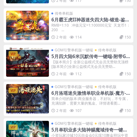
2 年前
117
150
传奇单机版
VIP
6月霸王虎II神器迷失四大陆-锻造-鉴
定-棋盘-GM后台
RMB=1:10 冲值元宝=1:100000元宝 天龙币1：
200 ...
2 年前
114
150
GOM引擎单机版一键端
传奇单机版
VIP
5月四大陆6米沉默传奇一键端-附带GM
后台-专属神器无限刀
【版本简介】全新公益模式无会员无赞助无顶榜
[版本简介]全新公益模式无会员无赞助...
2 年前
112
150
GOM引擎单机版一键端
传奇单机版
VIP
6月洛瑶迷失激情单职业单机版-魔方-转
生-洗练-附带GM后台
简单介绍的版本:商业服务器，不好玩，不专属，
充满陷阱，需要大量的氪金。详情请看图...
2 年前
107
150
GOM引擎单机版一键端
传奇单机版
VIP
5月单职业多大陆神赐魔域传奇一键端-
附带GM后台-探索版本
小资玩家沙城10元街金会0元现10舞金辩玩中资