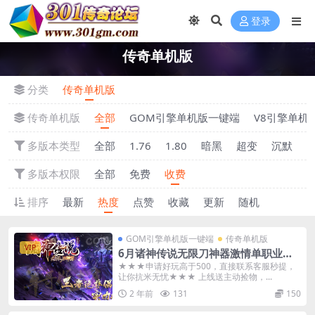
登录
传奇单机版
分类
传奇单机版
传奇单机版
全部
GOM引擎单机版一键端
V8引擎单机
多版本类型
全部
1.76
1.80
暗黑
超变
沉默
多版本权限
全部
免费
收费
排序
最新
热度
点赞
收藏
更新
随机
GOM引擎单机版一键端
传奇单机版
VIP
6月诸神传说无限刀神器激情单职业传
奇单机-附带GM后台
★★★申请好玩高于500，直接联系客服秒提，
让你抗米无忧★★★ 上线送主动捡物，...
2 年前
131
150