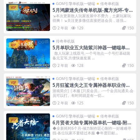
GOM引擎单机版一键端
传奇单机版
VIP
5月鸿蒙迷失传奇单机版-魔方光环-专属
BOSS-附带GM后台
↘本次更新散人玩家发展中不费力，土豪玩家玩
得爽！↘关注更多微信直接把送会员，送强...
2 年前
129
150
传奇单机版
VIP
5月单职业五大陆紫川神器一键端单机
版-附带GM后台
散人玩家上线双号,一个号泡点一个号打基础装
备元宝等,方便快速发展 ...
2 年前
128
150
GOM引擎单机版一键端
传奇单机版
VIP
5月狂鲨迷失之王专属神器单职业传奇
单机版本-附带GM后台
游戏简介] :|本服 [只卖会员」-一个会员玩通关.会
员可以打。有时间就是有一切...
2 年前
125
150
GOM引擎单机版一键端
传奇单机版
VIP
6月贤者大陆专属神器单机一键端-附带
GM后台
◆全新耗时6个月-倾力制作匠心制作一好难难寻
找-各位玩家不要错过本服 ◆年度巨献...