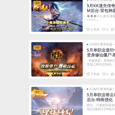
VIP
5月KK迷失传
M后台-背包神
◆◆◆ＫＫ迷失·新篇章◆
=====...
2 年前
0
GOM引擎单机版
VIP
5月单职业道印
变身修仙僵尸-
本服承诺：所有的
市场上绝无仅有的...
2 年前
0
GOM引擎单机版
VIP
5月单职业将尘
后台-特殊强化
抢注，只要抢到该游
包![云隆财宝]详细介绍: