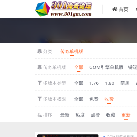
首页
分类
传奇单机版
传奇单机版
全部
GOM引擎单机版一键
多版本类型
全部
1.76
1.80
暗黑
多版本权限
全部
免费
收费
排序
最新
热度
点赞
收藏
更新
GOM引擎单机版