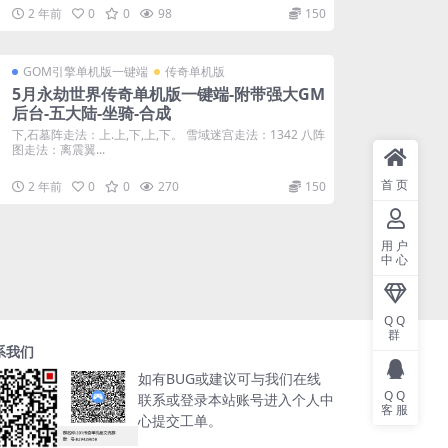
2 年前
0
0
98
150
GOM引擎单机版一键端
传奇单机版
5月永劫世界传奇单机版一键端-附带强大GM
后台-五大陆-坐骑-合成
下,石墓阵走法：上.上,下,上,下。 雪域迷宫走法：1342 八阵
图走法：离震翼...
首页
2 年前
0
0
270
150
用户
中心
QQ
群
系我们
如有BUG或建议可与我们在线
QQ
联系或登录本站账号进入个人中
客服
心提交工单。