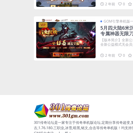
2 年前
0
GOM引擎单机版
VIP
5月四大陆6米
专属神器无限
【版本简介】全新公
全新公益模式无会员无
2 年前
0
301传奇论坛是一家专注于传奇单机版论坛.定期分享传奇超变,
古,1.76.180.三职业,冰雪,暗黑,铭文,合击等传奇单机版！均支