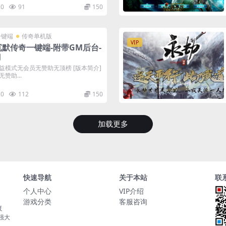
0
91
150
一键端
传奇单机版
VIP
沉默传奇一键端-附带GM后台-
刀
益模式无会员无赞助无顶榜 [版本简介]
赞助...
0
112
150
加载更多
快速导航
关于本站
联
个人中心
VIP介绍
游戏分类
客服咨询
复
持强大