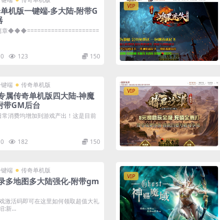
VIP
奇单机版一键端-多大陆-附带G
器
◆◆=====================
0
123
150
一键端
传奇单机版
VIP
专属传奇单机版四大陆-神魔
附带GM后台
日常消费均增加到游戏产出！这是目前
0
182
150
一键端
传奇单机版
VIP
录多地图多大陆强化-附带gm
戏激活码即可在这里如何领取超值大礼
新...