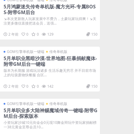
5月鸿蒙迷失传奇单机版-魔方光环-专属BOS
S-附带GM后台
↘本次更新散人玩家发展中不费力，土豪玩家玩得爽！↘关
注更多微信直接把送会员，送强...
2 年前
0
0
129
150
GOM引擎单机版一键端
传奇单机版
5月单职业黑暗沙漠-世界地图-狂暴捐献魔体-
附带GM后台一键端
版本为长期服 游戏玩法诸多 生活乐趣无穷尽 并不目前市场
上的垃圾废物快餐服 合区...
2 年前
0
0
142
150
GOM引擎单机版一键端
传奇单机版
5月单职业多大陆神赐魔域传奇一键端-附带G
M后台-探索版本
小资玩家沙城10元街金会0元现10舞金辩玩中资玩家捐献榜
一38元黄金至尊会员10...