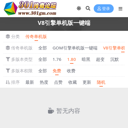
登录
V8引擎单机版一键端
分类
传奇单机版
传奇单机版
全部
GOM引擎单机版一键端
V8引擎单机
多版本类型
全部
1.76
1.80
暗黑
超变
沉默
多版本权限
全部
免费
收费
排序
最新
热度
点赞
收藏
更新
随机
暂无内容