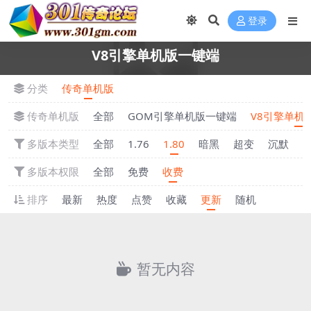
登录
V8引擎单机版一键端
分类
传奇单机版
传奇单机版
全部
GOM引擎单机版一键端
V8引擎单机
多版本类型
全部
1.76
1.80
暗黑
超变
沉默
多版本权限
全部
免费
收费
排序
最新
热度
点赞
收藏
更新
随机
暂无内容