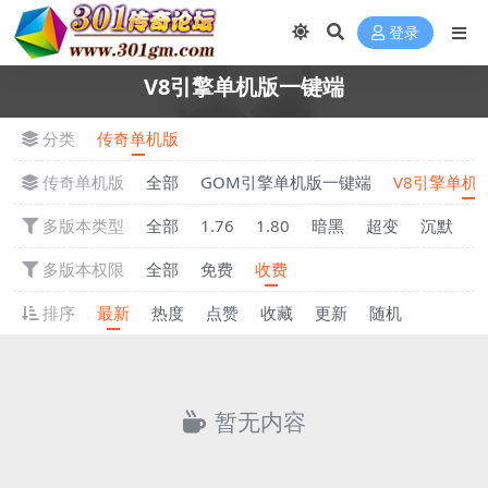
登录
V8引擎单机版一键端
分类
传奇单机版
传奇单机版
全部
GOM引擎单机版一键端
V8引擎单机
多版本类型
全部
1.76
1.80
暗黑
超变
沉默
多版本权限
全部
免费
收费
排序
最新
热度
点赞
收藏
更新
随机
暂无内容