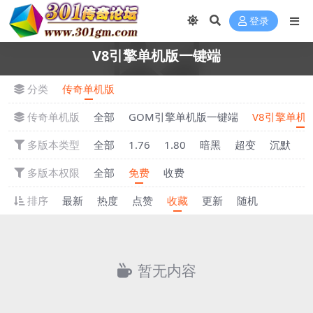
登录
V8引擎单机版一键端
分类
传奇单机版
传奇单机版
全部
GOM引擎单机版一键端
V8引擎单机
多版本类型
全部
1.76
1.80
暗黑
超变
沉默
多版本权限
全部
免费
收费
排序
最新
热度
点赞
收藏
更新
随机
暂无内容