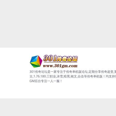
301传奇论坛是一家专注于传奇单机版论坛.定期分享传奇超变,
古,1.76.180.三职业,冰雪,暗黑,铭文,合击等传奇单机版！均支
GM后台专注一人一服！