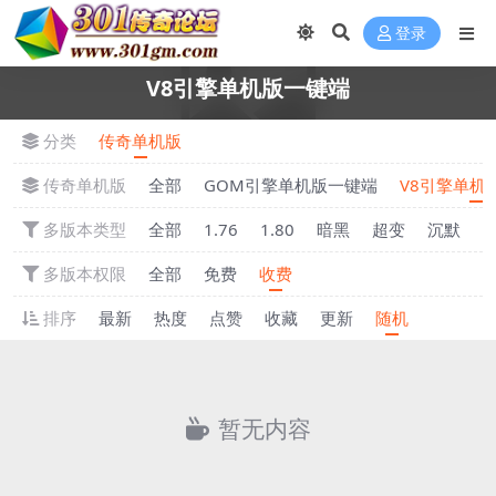
登录
V8引擎单机版一键端
分类
传奇单机版
传奇单机版
全部
GOM引擎单机版一键端
V8引擎单机
多版本类型
全部
1.76
1.80
暗黑
超变
沉默
多版本权限
全部
免费
收费
排序
最新
热度
点赞
收藏
更新
随机
暂无内容