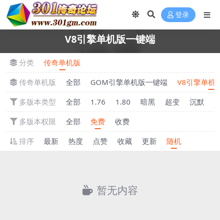
登录
V8引擎单机版一键端
分类
传奇单机版
传奇单机版
全部
GOM引擎单机版一键端
V8引擎单机
多版本类型
全部
1.76
1.80
暗黑
超变
沉默
多版本权限
全部
免费
收费
排序
最新
热度
点赞
收藏
更新
随机
暂无内容