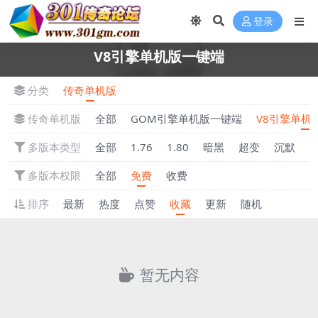
登录
V8引擎单机版一键端
分类
传奇单机版
传奇单机版
全部
GOM引擎单机版一键端
V8引擎单机
多版本类型
全部
1.76
1.80
暗黑
超变
沉默
多版本权限
全部
免费
收费
排序
最新
热度
点赞
收藏
更新
随机
暂无内容