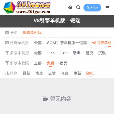
登录
V8引擎单机版一键端
分类
传奇单机版
传奇单机版
全部
GOM引擎单机版一键端
V8引擎单机
多版本类型
全部
1.76
1.80
暗黑
超变
沉默
多版本权限
全部
免费
收费
排序
最新
热度
点赞
收藏
更新
随机
暂无内容