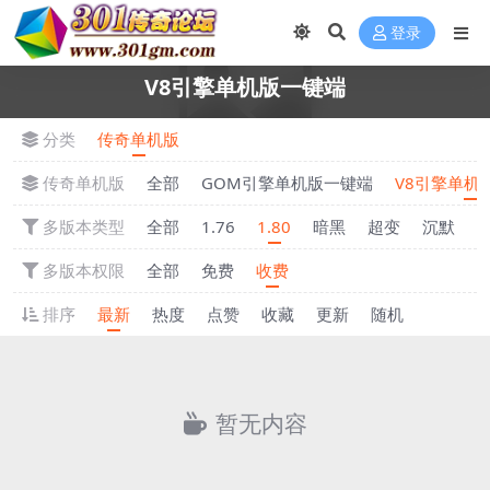
登录
V8引擎单机版一键端
分类
传奇单机版
传奇单机版
全部
GOM引擎单机版一键端
V8引擎单机
多版本类型
全部
1.76
1.80
暗黑
超变
沉默
多版本权限
全部
免费
收费
排序
最新
热度
点赞
收藏
更新
随机
暂无内容