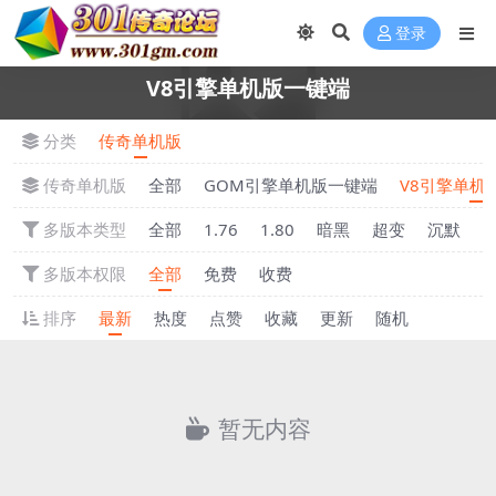
登录
V8引擎单机版一键端
分类
传奇单机版
传奇单机版
全部
GOM引擎单机版一键端
V8引擎单机
多版本类型
全部
1.76
1.80
暗黑
超变
沉默
多版本权限
全部
免费
收费
排序
最新
热度
点赞
收藏
更新
随机
暂无内容