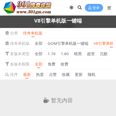
登录
V8引擎单机版一键端
分类
传奇单机版
传奇单机版
全部
GOM引擎单机版一键端
V8引擎单机
多版本类型
全部
1.76
1.80
暗黑
超变
沉默
多版本权限
全部
免费
收费
排序
最新
热度
点赞
收藏
更新
随机
暂无内容