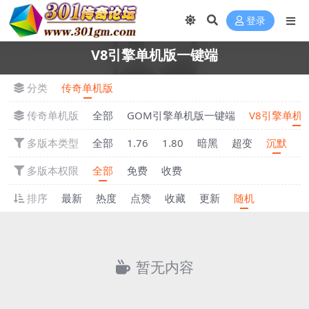
登录
V8引擎单机版一键端
分类
传奇单机版
传奇单机版
全部
GOM引擎单机版一键端
V8引擎单机
多版本类型
全部
1.76
1.80
暗黑
超变
沉默
多版本权限
全部
免费
收费
排序
最新
热度
点赞
收藏
更新
随机
暂无内容