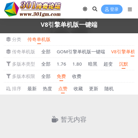
登录
V8引擎单机版一键端
分类
传奇单机版
传奇单机版
全部
GOM引擎单机版一键端
V8引擎单机
多版本类型
全部
1.76
1.80
暗黑
超变
沉默
多版本权限
全部
免费
收费
排序
最新
热度
点赞
收藏
更新
随机
暂无内容