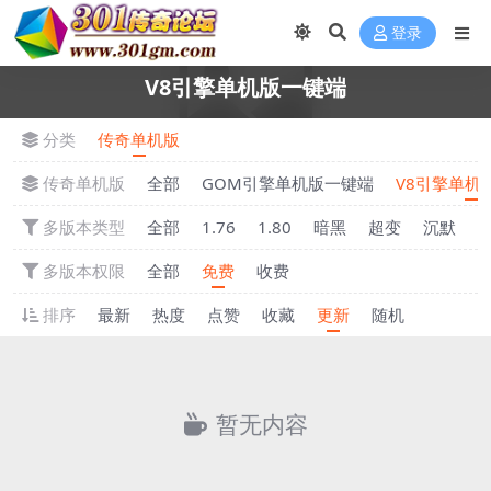
登录
V8引擎单机版一键端
分类
传奇单机版
传奇单机版
全部
GOM引擎单机版一键端
V8引擎单机
多版本类型
全部
1.76
1.80
暗黑
超变
沉默
多版本权限
全部
免费
收费
排序
最新
热度
点赞
收藏
更新
随机
暂无内容