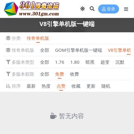
登录
V8引擎单机版一键端
分类
传奇单机版
传奇单机版
全部
GOM引擎单机版一键端
V8引擎单机
多版本类型
全部
1.76
1.80
暗黑
超变
沉默
多版本权限
全部
免费
收费
排序
最新
热度
点赞
收藏
更新
随机
暂无内容