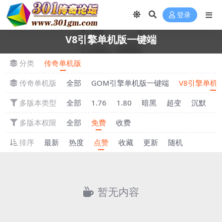
登录
V8引擎单机版一键端
分类
传奇单机版
传奇单机版
全部
GOM引擎单机版一键端
V8引擎单机
多版本类型
全部
1.76
1.80
暗黑
超变
沉默
多版本权限
全部
免费
收费
排序
最新
热度
点赞
收藏
更新
随机
暂无内容