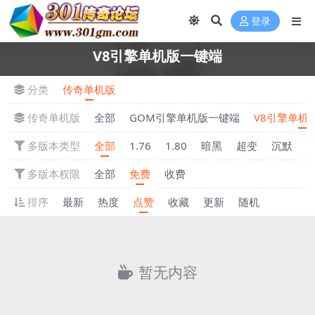
登录
V8引擎单机版一键端
分类
传奇单机版
传奇单机版
全部
GOM引擎单机版一键端
V8引擎单机
多版本类型
全部
1.76
1.80
暗黑
超变
沉默
多版本权限
全部
免费
收费
排序
最新
热度
点赞
收藏
更新
随机
暂无内容