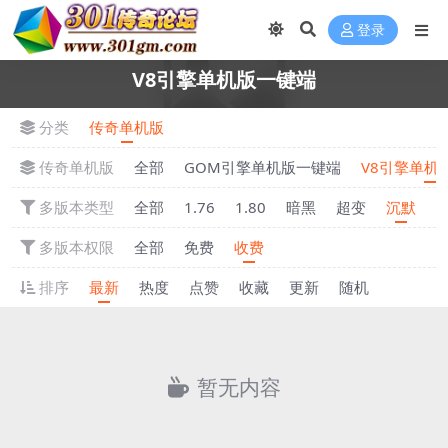
登录
V8引擎单机版一键端
分类
传奇单机版
传奇单机版
全部
GOM引擎单机版一键端
V8引擎单机
多版本类型
全部
1.76
1.80
暗黑
超变
沉默
多版本权限
全部
免费
收费
排序
最新
热度
点赞
收藏
更新
随机
暂无内容