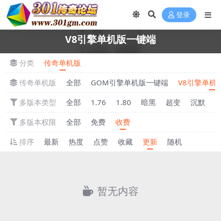
登录
V8引擎单机版一键端
分类
传奇单机版
传奇单机版
全部
GOM引擎单机版一键端
V8引擎单机
多版本类型
全部
1.76
1.80
暗黑
超变
沉默
多版本权限
全部
免费
收费
排序
最新
热度
点赞
收藏
更新
随机
暂无内容