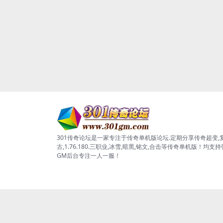
301传奇论坛是一家专注于传奇单机版论坛.定期分享传奇超变,
古,1.76.180.三职业,冰雪,暗黑,铭文,合击等传奇单机版！均支
GM后台专注一人一服！