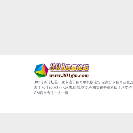
301传奇论坛是一家专注于传奇单机版论坛.定期分享传奇超变,
古,1.76.180.三职业,冰雪,暗黑,铭文,合击等传奇单机版！均支
GM后台专注一人一服！