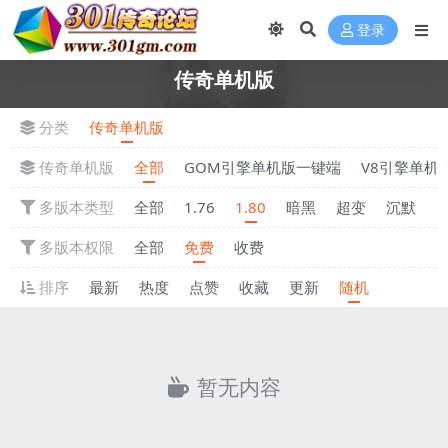
登录
传奇单机版
分类
传奇单机版
传奇单机版
全部
GOM引擎单机版一键端
V8引擎单机
多版本类型
全部
1.76
1.80
暗黑
超变
沉默
多版本权限
全部
免费
收费
排序
最新
热度
点赞
收藏
更新
随机
暂无内容