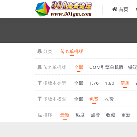
首页
分类
传奇单机版
传奇单机版
全部
GOM引擎单机版一键
多版本类型
全部
1.76
1.80
暗黑
多版本权限
全部
免费
收费
排序
最新
热度
点赞
收藏
更新