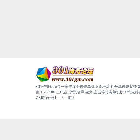
301传奇论坛是一家专注于传奇单机版论坛.定期分享传奇超变,
古,1.76.180.三职业,冰雪,暗黑,铭文,合击等传奇单机版！均支
GM后台专注一人一服！